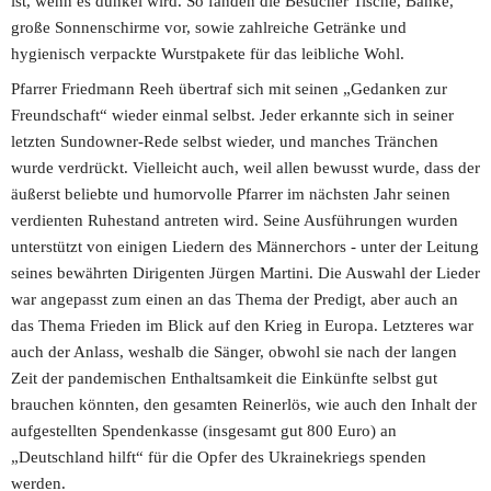
ist, wenn es dunkel wird. So fanden die Besucher Tische, Bänke, 
große Sonnenschirme vor, sowie zahlreiche Getränke und 
hygienisch verpackte Wurstpakete für das leibliche Wohl.
Pfarrer Friedmann Reeh übertraf sich mit seinen „Gedanken zur 
Freundschaft“ wieder einmal selbst. Jeder erkannte sich in seiner 
letzten Sundowner-Rede selbst wieder, und manches Tränchen 
wurde verdrückt. Vielleicht auch, weil allen bewusst wurde, dass der 
äußerst beliebte und humorvolle Pfarrer im nächsten Jahr seinen 
verdienten Ruhestand antreten wird. Seine Ausführungen wurden 
unterstützt von einigen Liedern des Männerchors - unter der Leitung 
seines bewährten Dirigenten Jürgen Martini. Die Auswahl der Lieder 
war angepasst zum einen an das Thema der Predigt, aber auch an 
das Thema Frieden im Blick auf den Krieg in Europa. Letzteres war 
auch der Anlass, weshalb die Sänger, obwohl sie nach der langen 
Zeit der pandemischen Enthaltsamkeit die Einkünfte selbst gut 
brauchen könnten, den gesamten Reinerlös, wie auch den Inhalt der 
aufgestellten Spendenkasse (insgesamt gut 800 Euro) an 
„Deutschland hilft“ für die Opfer des Ukrainekriegs spenden 
werden.