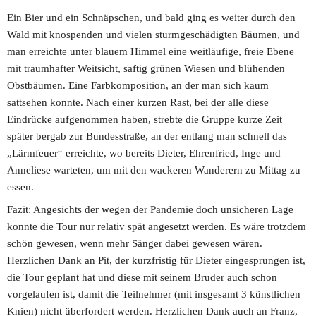
Ein Bier und ein Schnäpschen, und bald ging es weiter durch den 
Wald mit knospenden und vielen sturmgeschädigten Bäumen, und 
man erreichte unter blauem Himmel eine weitläufige, freie Ebene 
mit traumhafter Weitsicht, saftig grünen Wiesen und blühenden 
Obstbäumen. Eine Farbkomposition, an der man sich kaum 
sattsehen konnte. Nach einer kurzen Rast, bei der alle diese 
Eindrücke aufgenommen haben, strebte die Gruppe kurze Zeit 
später bergab zur Bundesstraße, an der entlang man schnell das 
„Lärmfeuer“ erreichte, wo bereits Dieter, Ehrenfried, Inge und 
Anneliese warteten, um mit den wackeren Wanderern zu Mittag zu 
essen.
Fazit: Angesichts der wegen der Pandemie doch unsicheren Lage 
konnte die Tour nur relativ spät angesetzt werden. Es wäre trotzdem 
schön gewesen, wenn mehr Sänger dabei gewesen wären. 
Herzlichen Dank an Pit, der kurzfristig für Dieter eingesprungen ist, 
die Tour geplant hat und diese mit seinem Bruder auch schon 
vorgelaufen ist, damit die Teilnehmer (mit insgesamt 3 künstlichen 
Knien) nicht überfordert werden. Herzlichen Dank auch an Franz, 