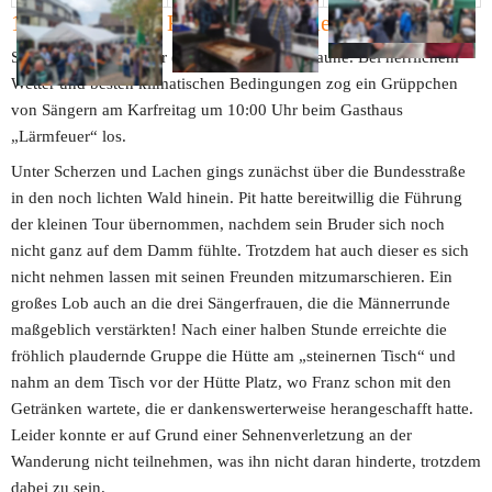
15. April 2022 - Karfreitagswanderung
Sommer – Superwetter (Vollmond!) – gute Laune. Bei herrlichem 
Wetter und besten klimatischen Bedingungen zog ein Grüppchen 
von Sängern am Karfreitag um 10:00 Uhr beim Gasthaus 
„Lärmfeuer“ los.
Unter Scherzen und Lachen gings zunächst über die Bundesstraße 
in den noch lichten Wald hinein. Pit hatte bereitwillig die Führung 
der kleinen Tour übernommen, nachdem sein Bruder sich noch 
nicht ganz auf dem Damm fühlte. Trotzdem hat auch dieser es sich 
nicht nehmen lassen mit seinen Freunden mitzumarschieren. Ein 
großes Lob auch an die drei Sängerfrauen, die die Männerrunde 
maßgeblich verstärkten! Nach einer halben Stunde erreichte die 
fröhlich plaudernde Gruppe die Hütte am „steinernen Tisch“ und 
nahm an dem Tisch vor der Hütte Platz, wo Franz schon mit den 
Getränken wartete, die er dankenswerterweise herangeschafft hatte. 
Leider konnte er auf Grund einer Sehnenverletzung an der 
Wanderung nicht teilnehmen, was ihn nicht daran hinderte, trotzdem 
dabei zu sein.