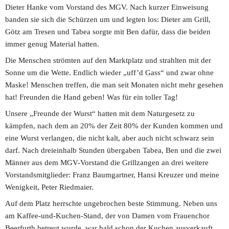
Dieter Hanke vom Vorstand des MGV. Nach kurzer Einweisung 
banden sie sich die Schürzen um und legten los: Dieter am Grill, 
Götz am Tresen und Tabea sorgte mit Ben dafür, dass die beiden 
immer genug Material hatten.
Die Menschen strömten auf den Marktplatz und strahlten mit der 
Sonne um die Wette. Endlich wieder „uff’d Gass“ und zwar ohne 
Maske! Menschen treffen, die man seit Monaten nicht mehr gesehen 
hat! Freunden die Hand geben! Was für ein toller Tag!
Unsere „Freunde der Wurst“ hatten mit dem Naturgesetz zu 
kämpfen, nach dem an 20% der Zeit 80% der Kunden kommen und 
eine Wurst verlangen, die nicht kalt, aber auch nicht schwarz sein 
darf. Nach dreieinhalb Stunden übergaben Tabea, Ben und die zwei 
Männer aus dem MGV-Vorstand die Grillzangen an drei weitere 
Vorstandsmitglieder: Franz Baumgartner, Hansi Kreuzer und meine 
Wenigkeit, Peter Riedmaier.
Auf dem Platz herrschte ungebrochen beste Stimmung. Neben uns 
am Kaffee-und-Kuchen-Stand, der von Damen vom Frauenchor 
Beerfurth betreut wurde, war bald schon der Kuchen ausverkauft, 