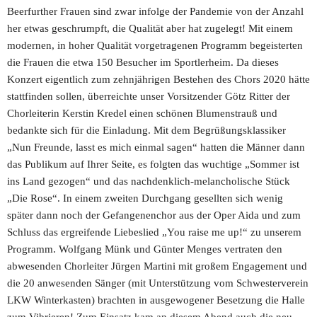
Beerfurther Frauen sind zwar infolge der Pandemie von der Anzahl 
her etwas geschrumpft, die Qualität aber hat zugelegt! Mit einem 
modernen, in hoher Qualität vorgetragenen Programm begeisterten 
die Frauen die etwa 150 Besucher im Sportlerheim. Da dieses 
Konzert eigentlich zum zehnjährigen Bestehen des Chors 2020 hätte 
stattfinden sollen, überreichte unser Vorsitzender Götz Ritter der 
Chorleiterin Kerstin Kredel einen schönen Blumenstrauß und 
bedankte sich für die Einladung. Mit dem Begrüßungsklassiker 
„Nun Freunde, lasst es mich einmal sagen“ hatten die Männer dann 
das Publikum auf Ihrer Seite, es folgten das wuchtige „Sommer ist 
ins Land gezogen“ und das nachdenklich-melancholische Stück 
„Die Rose“. In einem zweiten Durchgang gesellten sich wenig 
später dann noch der Gefangenenchor aus der Oper Aida und zum 
Schluss das ergreifende Liebeslied „You raise me up!“ zu unserem 
Programm. Wolfgang Münk und Günter Menges vertraten den 
abwesenden Chorleiter Jürgen Martini mit großem Engagement und 
die 20 anwesenden Sänger (mit Unterstützung vom Schwesterverein 
LKW Winterkasten) brachten in ausgewogener Besetzung die Halle 
zum Vibrieren! Zum Einsatz kam an diesem Abend auch die neu 