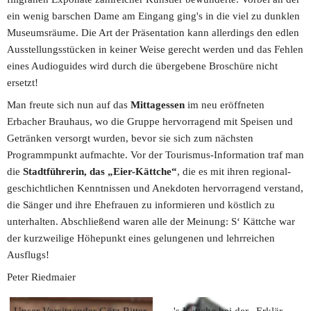
ein wenig barschen Dame am Eingang ging's in die viel zu dunklen 
Museumsräume. Die Art der Präsentation kann allerdings den edlen 
Ausstellungsstücken in keiner Weise gerecht werden und das Fehlen 
eines Audioguides wird durch die übergebene Broschüre nicht 
ersetzt!
Man freute sich nun auf das 
Mittagessen
 im neu eröffneten 
Erbacher Brauhaus, wo die Gruppe hervorragend mit Speisen und 
Getränken versorgt wurden, bevor sie sich zum nächsten 
Programmpunkt aufmachte. Vor der Tourismus-Information traf man 
die 
Stadtführerin, das „Eier-Kättche“
, die es mit ihren regional-
geschichtlichen Kenntnissen und Anekdoten hervorragend verstand, 
die Sänger und ihre Ehefrauen zu informieren und köstlich zu 
unterhalten. Abschließend waren alle der Meinung: S‘ Kättche war 
der kurzweilige Höhepunkt eines gelungenen und lehrreichen 
Ausflugs!
Peter Riedmaier
Unser Vorsitzender Götz Ritter 
's Kättche bei der „Erklär-