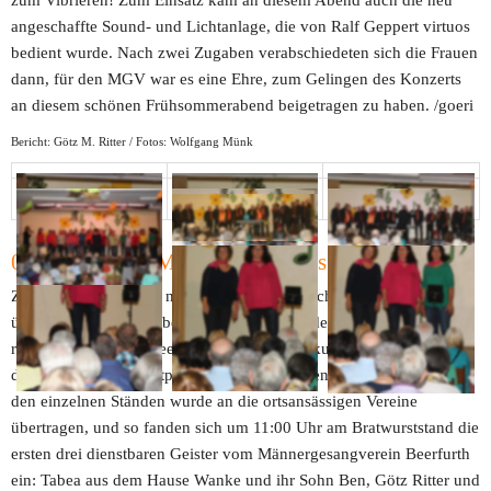
angeschaffte Sound- und Lichtanlage, die von Ralf Geppert virtuos 
bedient wurde. Nach zwei Zugaben verabschiedeten sich die Frauen 
dann, für den MGV war es eine Ehre, zum Gelingen des Konzerts 
an diesem schönen Frühsommerabend beigetragen zu haben. /goeri 
Bericht: Götz M. Ritter / Fotos: Wolfgang Münk
01. Mai 2022 - Marktplatzfest des Vereinsrings
Zwar schwebt Corona noch immer wie das Schwert des Damokles 
über den Menschen, aber die Inzidenz im Odenwald sinkt derzeit 
rapide. So hatte der Beerfurther Vereinsring kurzfristig beschlossen, 
das traditionelle Marktplatzfest zu veranstalten. Die Bewirtung an 
den einzelnen Ständen wurde an die ortsansässigen Vereine 
übertragen, und so fanden sich um 11:00 Uhr am Bratwurststand die 
ersten drei dienstbaren Geister vom Männergesangverein Beerfurth 
ein: Tabea aus dem Hause Wanke und ihr Sohn Ben, Götz Ritter und 