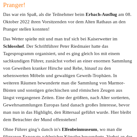
Pranger! 
Das war ein Spaß, als die Teilnehmer beim 
Erbach-Ausflug 
am 08. 
Oktober 2022 ihren Vorsitzenden vor dem Alten Rathaus an den 
Pranger stellen konnten!
Das Wetter spielte mit und man traf sich bei Kaiserwetter im 
Schlosshof
. Der Schriftführer Peter Riedmaier hatte das 
Tagesprogramm organisiert, und es ging gleich los mit einem 
sachkundigen Führer, zunächst vorbei an einer enormen Sammlung 
von Geweihen kranker Hirsche und Rehe, hinauf zu den 
sehenswerten Möbeln und gewaltigen Geweih-Trophäen. In 
weiteren Räumen bewunderte man die Sammlung von Marmor-
Büsten und sonstigen griechischen und römischen Zeugen aus 
längst vergangenen Zeiten. Eine der größten, nach Alter sortierten, 
Gewehrsammlungen Europas fand danach großes Interesse, bevor 
man nun in das Highlight, den Rittersaal geführt wurde. Hier bleibt 
dem Betrachter der Mund offenstehen!
Ohne Führer ging’s danch in's 
Elfenbeinmuseum
, wo man die 
filigranen Exponate zahlreicher Künstler bewunderte. Vorbei an der 