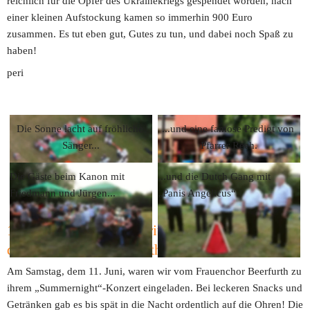
reichlich für die Opfer des Ukrainekriegs gespendet worden, nach 
einer kleinen Aufstockung kamen so immerhin 900 Euro 
zusammen. Es tut eben gut, Gutes zu tun, und dabei noch Spaß zu 
haben!
peri
Die Sonne lacht auf fröhliche 
...und eine famose Predigt von 
Sänger...
Pfarrer Reeh.
Die Gäste beim Kanon mit 
...und die Dutch Gang mit 
Friedmann und Jürgen...
„Panis Angelicus“.
11. Juni 2022 - Gastauftritt bei der Summernight 
des Frauenchors Beerfurth
Am Samstag, dem 11. Juni, waren wir vom Frauenchor Beerfurth zu 
ihrem „Summernight“-Konzert eingeladen. Bei leckeren Snacks und 
Getränken gab es bis spät in die Nacht ordentlich auf die Ohren! Die 