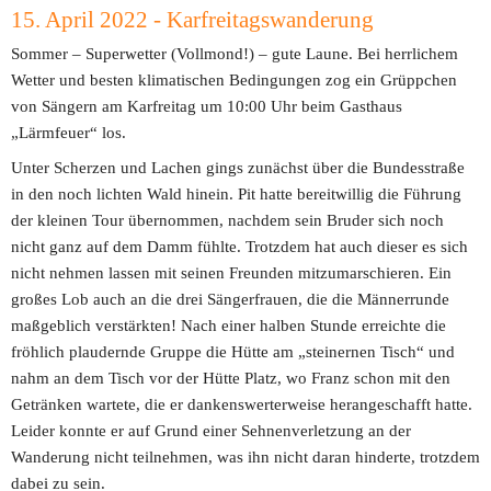
15. April 2022 - Karfreitagswanderung
Sommer – Superwetter (Vollmond!) – gute Laune. Bei herrlichem 
Wetter und besten klimatischen Bedingungen zog ein Grüppchen 
von Sängern am Karfreitag um 10:00 Uhr beim Gasthaus 
„Lärmfeuer“ los.
Unter Scherzen und Lachen gings zunächst über die Bundesstraße 
in den noch lichten Wald hinein. Pit hatte bereitwillig die Führung 
der kleinen Tour übernommen, nachdem sein Bruder sich noch 
nicht ganz auf dem Damm fühlte. Trotzdem hat auch dieser es sich 
nicht nehmen lassen mit seinen Freunden mitzumarschieren. Ein 
großes Lob auch an die drei Sängerfrauen, die die Männerrunde 
maßgeblich verstärkten! Nach einer halben Stunde erreichte die 
fröhlich plaudernde Gruppe die Hütte am „steinernen Tisch“ und 
nahm an dem Tisch vor der Hütte Platz, wo Franz schon mit den 
Getränken wartete, die er dankenswerterweise herangeschafft hatte. 
Leider konnte er auf Grund einer Sehnenverletzung an der 
Wanderung nicht teilnehmen, was ihn nicht daran hinderte, trotzdem 
dabei zu sein.