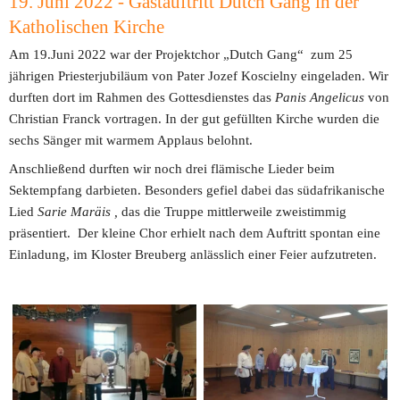
19. Juni 2022 - Gastauftritt Dutch Gang in der 
Katholischen Kirche 
Am 19.Juni 2022 war der Projektchor „Dutch Gang“  zum 25 
jährigen Priesterjubiläum von Pater Jozef Koscielny eingeladen. Wir 
durften dort im Rahmen des Gottesdienstes das 
Panis Angelicus 
von 
Christian Franck vortragen. In der gut gefüllten Kirche wurden die 
sechs Sänger mit warmem Applaus belohnt.
Anschließend durften wir noch drei flämische Lieder beim 
Sektempfang darbieten. Besonders gefiel dabei das südafrikanische 
Lied 
Sarie Maräis ,
 das
die Truppe mittlerweile zweistimmig 
präsentiert.  Der kleine Chor erhielt nach dem Auftritt spontan eine 
Einladung, im Kloster Breuberg anlässlich einer Feier aufzutreten. 