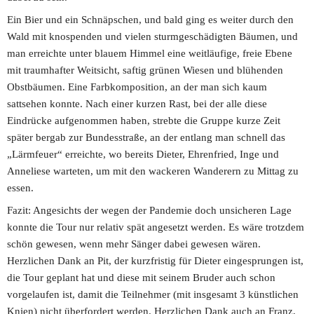
Ein Bier und ein Schnäpschen, und bald ging es weiter durch den 
Wald mit knospenden und vielen sturmgeschädigten Bäumen, und 
man erreichte unter blauem Himmel eine weitläufige, freie Ebene 
mit traumhafter Weitsicht, saftig grünen Wiesen und blühenden 
Obstbäumen. Eine Farbkomposition, an der man sich kaum 
sattsehen konnte. Nach einer kurzen Rast, bei der alle diese 
Eindrücke aufgenommen haben, strebte die Gruppe kurze Zeit 
später bergab zur Bundesstraße, an der entlang man schnell das 
„Lärmfeuer“ erreichte, wo bereits Dieter, Ehrenfried, Inge und 
Anneliese warteten, um mit den wackeren Wanderern zu Mittag zu 
essen.
Fazit: Angesichts der wegen der Pandemie doch unsicheren Lage 
konnte die Tour nur relativ spät angesetzt werden. Es wäre trotzdem 
schön gewesen, wenn mehr Sänger dabei gewesen wären. 
Herzlichen Dank an Pit, der kurzfristig für Dieter eingesprungen ist, 
die Tour geplant hat und diese mit seinem Bruder auch schon 
vorgelaufen ist, damit die Teilnehmer (mit insgesamt 3 künstlichen 
Knien) nicht überfordert werden. Herzlichen Dank auch an Franz, 